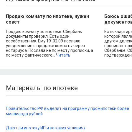
Продаю комнату по ипотеке, нужен
Боюсь ошиб
совет
документов
Продаю комнату по ипотеке. Сбербанк
Есть квартир
документы проверил. Есть один
которой являе
сособственник. Ему 19 .02.09 послала
другом далеко
уведомление о продаже комнаты через
прописан толь
нотариуса. Послала не по месту прописки, а
Сбербанке. С
по месту фактического...
Читать
подтверждени
Материалы по ипотеке
Правительство РФ выделит на программу промипотеки более
миллиарда рублей
Дают ли ипотеку ИП и на каких условиях