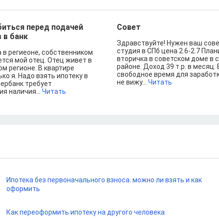
иться перед подачей
Совет
 в банк
Здравствуйте! Нужен ваш сове
студия в СПб цена 2.6-2.7 Пла
а в региеоне, собственником
вторичка в советском доме в
тся мой отец. Отец живет в
районе. Доход 39 т.р. в месяц.
м регионе. В квартире
свободное время для заработка
ко я. Надо взять ипотеку в
не вижу...
Читать
бербанк требует
я наличия...
Читать
Ипотека без первоначального взноса: можно ли взять и как
оформить
Как переоформить ипотеку на другого человека