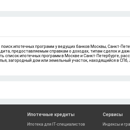
й поиск ипотечных программ у ведущих банков Москвы, Санкт-Пете
редита, предоставляемым справкам о доходах, типам сделок и да
ть список ипотечных программ в Москве и Санкт-Петербурге, расс
лья, загородный дом или земельный участок, находящийся в СПб,
Ипотечные кредиты
Сервисы
Ипотека для IT-специалистов
Индексы и гр