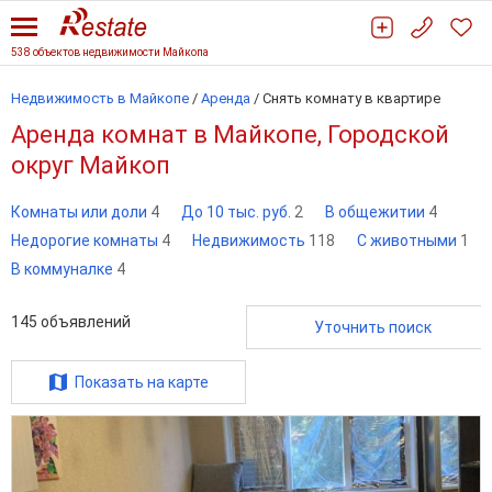
538 объектов недвижимости Майкопа
Недвижимость в Майкопе
/
Аренда
/
Снять комнату в квартире
Аренда комнат в Майкопе, Городской
округ Майкоп
Комнаты или доли
4
До 10 тыс. руб.
2
В общежитии
4
Недорогие комнаты
4
Недвижимость
118
С животными
1
В коммуналке
4
145
объявлений
Уточнить поиск
Показать на карте