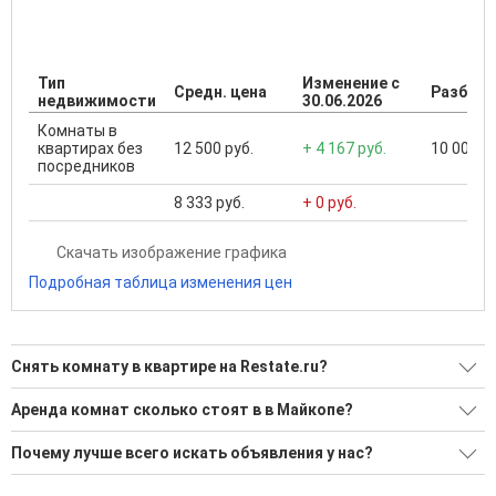
Тип
Изменение с
Средн. цена
Разброс
недвижимости
30.06.2026
Комнаты в
квартирах без
12 500 руб.
+ 4 167 руб.
10 000 ..
посредников
8 333 руб.
+ 0 руб.
Скачать изображение графика
Подробная таблица изменения цен
Снять комнату в квартире на Restate.ru?
Ищите, как Снять комнату в квартире?
Аренда комнат сколько стоят в в Майкопе?
4 актуальных и проверенных объявления
Минимальная цена: 10 000 Р. Максимальная цена: 15 000 Р;
Почему лучше всего искать объявления у нас?
Средняя: 12 500 Р
Воспользуйтесь нашим поиском по новостройкам, для
подбора подходящего вам варианта
Все объявления проверены и проходят строгую