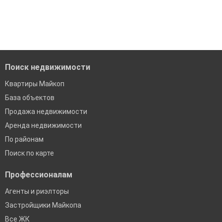
Средняя площадь: 60.8 кв.м.
модерацию
'Сохраните результаты поиска и возвращайтесь к нему,
когда это будет нужно'
Удобный поиск, есть подписка на новые объявления
Помогаем с подбором выгодных ипотечных программ в
банках в Майкопе
Поиск недвижимости
Квартиры Майкоп
База объектов
Продажа недвижимости
Аренда недвижимости
По районам
Поиск по карте
Профессионалам
Агенты и риэлторы
Застройщики Майкопа
Все ЖК