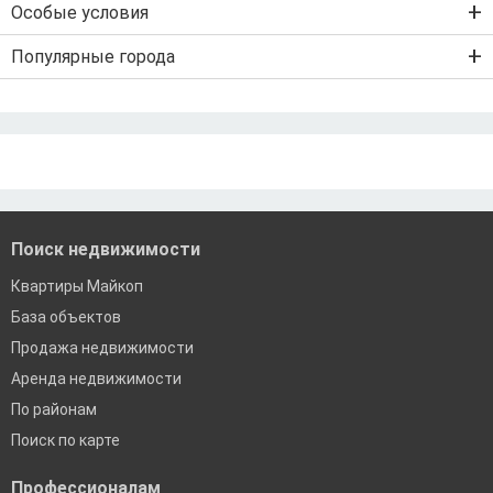
Особые условия
Ипотека на строительство дома
Военная ипотека
Льготная ипотека с господдержкой
Популярные города
IT-ипотека
Рефинансирование ипотеки
Ипотека без первого взноса
Санкт-Петербург
Ипотека самозанятым
Ипотека без подтверждения дохода
Москва
По двум документам
Краснодар
Сочи
Екатеринбург
Поиск недвижимости
Квартиры Майкоп
База объектов
Продажа недвижимости
Аренда недвижимости
По районам
Поиск по карте
Профессионалам