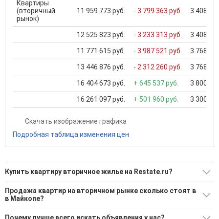
Квартиры
(вторичный
11 959 773 руб.
- 3 799 363 руб.
3 408 950
рынок)
12 525 823 руб.
- 3 233 313 руб.
3 408 950
11 771 615 руб.
- 3 987 521 руб.
3 768 300
13 446 876 руб.
- 2 312 260 руб.
3 768 300
16 404 673 руб.
+ 645 537 руб.
3 800 000
16 261 097 руб.
+ 501 960 руб.
3 300 000
Скачать изображение графика
Подробная таблица изменения цен
Купить квартиру вторичное жилье на Restate.ru?
Ищите, как Купить квартиру вторичное жилье?
Продажа квартир на вторичном рынке сколько стоят в
в Майкопе?
248 актуальных и проверенных объявлений
Минимальная цена: 1 300 000 Р. Максимальная цена: 17 500
Воспользуйтесь нашим поиском по новостройкам, для
Почему лучше всего искать объявления у нас?