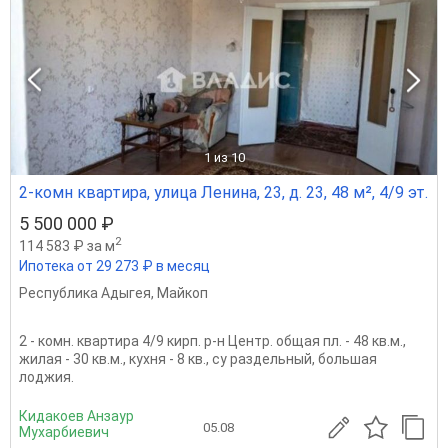
1
из 10
2-комн квартира, улица Ленина, 23, д. 23, 48 м², 4/9 эт.
5 500 000 ₽
2
114 583 ₽ за м
Ипотека от 29 273 ₽ в месяц
Республика Адыгея
,
Майкоп
2 - комн. квартира 4/9 кирп. р-н Центр. общая пл. - 48 кв.м.,
жилая - 30 кв.м., кухня - 8 кв., су раздельный, большая
лоджия.
Кидакоев Анзаур
05.08
Мухарбиевич