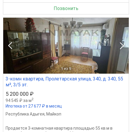
Позвонить
1
из 9
3-комн квартира, Пролетарская улица, 340, д. 340, 55
м², 3/5 эт.
5 200 000 ₽
2
94 545 ₽ за м
Ипотека от 27 677 ₽ в месяц
Республика Адыгея
,
Майкоп
Продается 3-комнатная квартира площадью 55 кв.м в