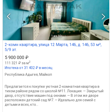
1
из 10
2-комн квартира, улица 12 Марта, 146, д. 146, 53 м²,
5/9 эт.
5 900 000 ₽
2
111 321 ₽ за м
Ипотека от 31 402 ₽ в месяц
Республика Адыгея
,
Майкоп
Предлагается к покупке уютная 2-комнатная квартира в
тихом районе рядом со школой №11. Локация: — Закрытый
двор, отсутствие машин под окнами. — В этом же дворе
расположен детский сад №7. — Идеально для семей с
детьми и всех, кто...