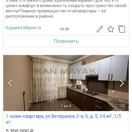
этаже 5-этажного дома. Идеальный вариант для тех, кто
ценит комфорт и возможность создать пространство своей
мечты! Главное преимущество этой квартиры — её
расположение в районе...
Кудаева Мариета
04.08
Позвонить
1
из 9
1-комн квартира, ул Ветеранов 2-я, 5, д. 5, 34 м², 1/5
эт.
5 300 000 ₽