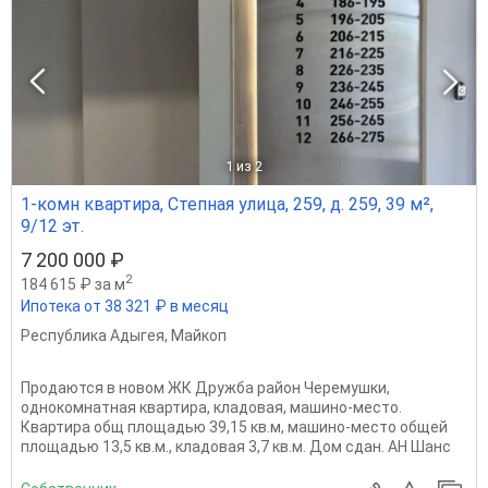
1
из 2
1-комн квартира, Степная улица, 259, д. 259, 39 м²,
9/12 эт.
7 200 000 ₽
2
184 615 ₽ за м
Ипотека от 38 321 ₽ в месяц
Республика Адыгея
,
Майкоп
Продаются в новом ЖК Дружба район Черемушки,
однокомнатная квартира, кладовая, машино-место.
Квартира общ площадью 39,15 кв.м, машино-место общей
площадью 13,5 кв.м., кладовая 3,7 кв.м. Дом сдан. АН Шанс