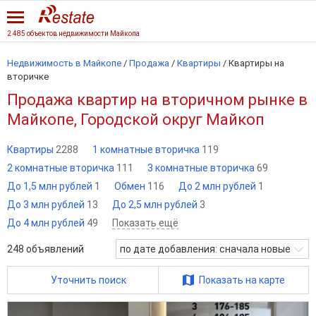
2 485 объектов недвижимости Майкопа
Недвижимость в Майкопе
/
Продажа
/
Квартиры
/
Квартиры на
вторичке
Продажа квартир на вторичном рынке в
Майкопе, Городской округ Майкоп
Квартиры
2288
1 комнатные вторичка
119
2 комнатные вторичка
111
3 комнатные вторичка
69
До 1,5 млн рублей
1
Обмен
116
До 2 млн рублей
1
До 3 млн рублей
13
До 2,5 млн рублей
3
До 4 млн рублей
49
Показать ещё
248
объявлений
по дате добавления: сначала новые
Уточнить поиск
Показать на карте