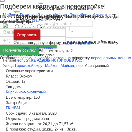
Подберем квартиру в новостройке!
Вход на Restate.ru
Майкоп
Оставить оценку о странице
Городской округ Майкоп
Республика Адыгея
пер.
,
,
,
Выбрать город
Низкие ставки по ипотеке с ежемесячным платежом ниже аренды
Email
Авиационный
на карте
похожей квартиры.
Пароль
Москва
и
Московская область
Отправить
ГК НВМ
Застройщик (Девелопер)
Санкт-Петербург
и
Ленинградская область
Отправляя данную форму, вы соглашаетесь на обработку
Забыли пароль
Войти
персональных данных
Пожаловаться
Получить ссылку
Ещё нет аккаунта?
Адрес и расположение дома
Отправляя заявку, вы соглашаетесь на обработку
персональных данных
Зарегистрироваться
Регион
Республика Адыгея
Улица
Городской округ Майкоп
,
Майкоп
,
пер. Авиационный
Основные характеристики
Класс:
Эконом
Этажей:
17
Тип дома:
Кирпично-монолитный
Всего квартир:
150
Застройщик:
ГК НВМ
Срок сдачи:
3 квартал, 2028
Отделка:
Предчистовая
Жилая площадь:
от 24,21 до 71,57 м²
В продаже:
студии, 1к.кв., 2к.кв., 3к.кв.