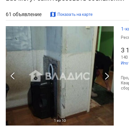
61
объявление
Показать на карте
1-к
Рес
3 
140 
Ипо
Про
Ква
сбо
1
из 10