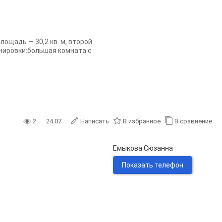
ощадь — 30,2 кв. м, второй
нировки:большая комната с
2
24.07
Написать
В избранное
В сравнение
Емыкова Сюзанна
Показать телефон