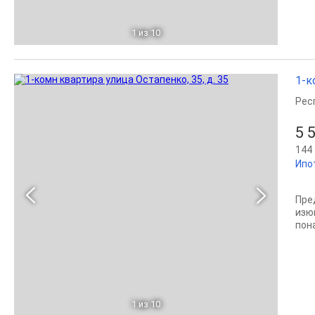
1
из 10
1-к
Рес
5 
144 
Ипо
Пре
изю
пон
1
из 10