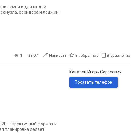
дой семьи и для людей
 санузла, еоридора и лоджии!
1
28.07
Написать
В избранное
В сравнение
Ковалев Игорь Сергеевич
Показать телефон
 д.2Б — практичный формат и
ая планировка делает