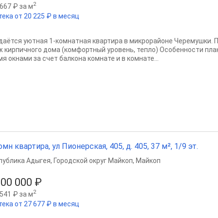
2
667 ₽ за м
тека от 20 225 ₽ в месяц
даётся уютная 1-комнатная квартира в микрорайоне Черемушки. Пл
ж кирпичного дома (комфортный уровень, тепло) Особенности пла
я окнами за счет балкона комнате и в комнате...
омн квартира, ул Пионерская, 405, д. 405, 37 м², 1/9 эт.
публика Адыгея
,
Городской округ Майкоп
,
Майкоп
200 000 ₽
2
541 ₽ за м
тека от 27 677 ₽ в месяц