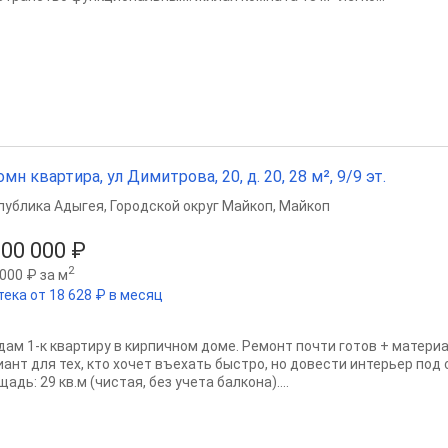
омн квартира, ул Димитрова, 20, д. 20, 28 м², 9/9 эт.
публика Адыгея
,
Городской округ Майкоп
,
Майкоп
500 000 ₽
2
000 ₽ за м
тека от 18 628 ₽ в месяц
дам 1-к квартиру в кирпичном доме. Ремонт почти готов + матери
ант для тех, кто хочет въехать быстро, но довести интерьер под с
адь: 29 кв.м (чистая, без учета балкона)....