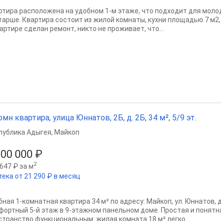
ртира расположена на удобном 1-м этаже, что подходит для моло
тарше. Квартира состоит из жилой комнаты, кухни площадью 7 м2,
артире сделан ремонт, никто не проживает, что...
омн квартира, улица Юннатов, 2Б, д. 2Б, 34 м², 5/9 эт.
публика Адыгея
,
Майкоп
000 000 ₽
2
647 ₽ за м
тека от 21 290 ₽ в месяц
бная 1-комнатная квартира 34 м² по адресу: Майкоп, ул. Юннатов,
фортный 5-й этаж в 9-этажном панельном доме. Простая и понятн
странство функциональным: жилая комната 18 м² легко...