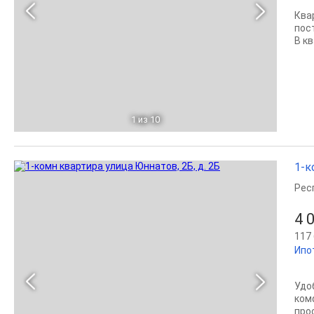
Ква
пос
В кв
1
из 10
1-к
Рес
4 
117 
Ипо
Удо
ком
про