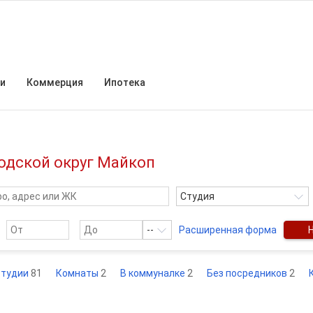
и
Коммерция
Ипотека
родской округ Майкоп
Студия
--
Расширенная форма
студии
81
Комнаты
2
В коммуналке
2
Без посредников
2