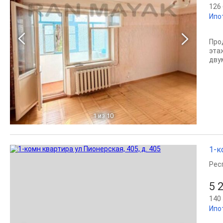
126 
Ипо
Про
эта
двум
1
из 10
1-к
Рес
5 
140 
Ипо