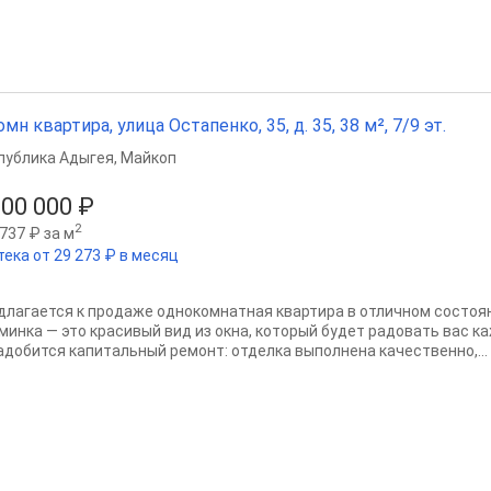
омн квартира, улица Остапенко, 35, д. 35, 38 м², 7/9 эт.
публика Адыгея
,
Майкоп
500 000 ₽
2
737 ₽ за м
тека от 29 273 ₽ в месяц
длагается к продаже однокомнатная квартира в отличном состоян
минка — это красивый вид из окна, который будет радовать вас к
адобится капитальный ремонт: отделка выполнена качественно,...