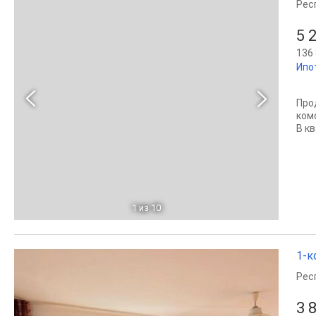
Рес
5 
136 
Ипо
Про
ком
В к
1
из 10
1-к
Рес
3 