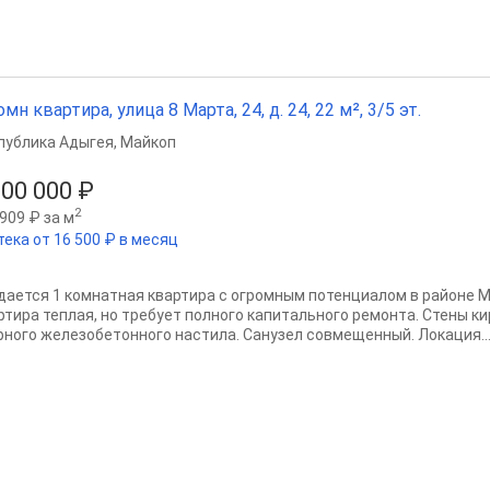
омн квартира, улица 8 Марта, 24, д. 24, 22 м², 3/5 эт.
публика Адыгея
,
Майкоп
100 000 ₽
2
909 ₽ за м
тека от 16 500 ₽ в месяц
дается 1 комнатная квартира с огромным потенциалом в районе Ма
ртира теплая, но требует полного капитального ремонта. Стены к
рного железобетонного настила. Санузел совмещенный. Локация..