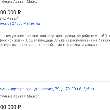
публика Адыгея
,
Майкоп
200 000 ₽
2
842 ₽ за м
тека от 27 677 ₽ в месяц
дается уютная 1-комнатная квартира в развитом районе Маяк! От
фортной жизни. Общая площадь 38,2 кв. м, расположена на 7 этаж
вартире выполнен качественный ремонт: в комнате уложен...
омн квартира, улица Чкалова, 79, д. 79, 30 м², 2/5 эт.
публика Адыгея
,
Майкоп
800 000 ₽