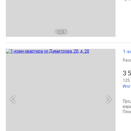
1
из 6
1-к
Рес
3 
125 
Ипо
Про
вари
Площ