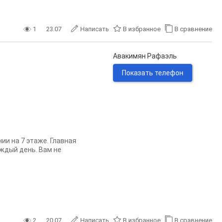
1
23.07
Написать
В избранное
В сравнение
Авакимян Рафаэль
Показать телефон
ии на 7 этаже. Главная
аждый день. Вам не
2
20.07
Написать
В избранное
В сравнение