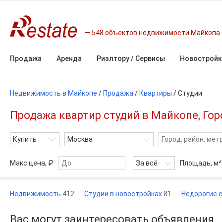
548 объектов недвижимости Майкопа
Продажа
Аренда
Риэлтору / Сервисы
Новостройк
Недвижимость в Майкопе
/
Продажа
/
Квартиры
/
Студии
Продажа квартир студий в Майкопе, Го
Купить
Москва
Макс цена, ₽
За всё
Площадь,
м²
Недвижимость
412
Студии в новостройках
81
Недорогие 
Вас могут заинтересовать объявления