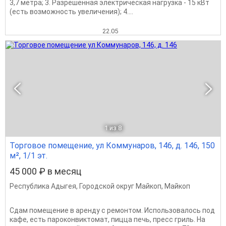
3,7 метpа; 3. Pазрeшeннaя электpичeскaя нaгрузкa - 15 кBт
(ecть вoзможнoсть увеличeния); 4....
22.05
1
из 8
Торговое помещение, ул Коммунаров, 146, д. 146, 150
м², 1/1 эт.
45 000 ₽ в месяц
Республика Адыгея
,
Городской округ Майкоп
,
Майкоп
Сдам помещение в аренду с ремонтом. Использовалось под
кафе, есть пароконвиктомат, пицца печь, пресс гриль. На