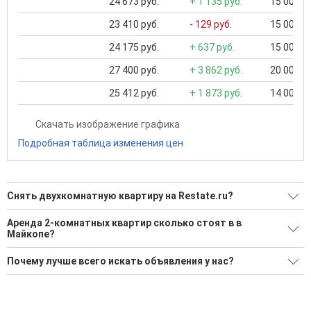
24 673 руб.
+ 1 135 руб.
15 000 ..
23 410 руб.
- 129 руб.
15 000 ..
24 175 руб.
+ 637 руб.
15 000 ..
27 400 руб.
+ 3 862 руб.
20 000 ..
25 412 руб.
+ 1 873 руб.
14 000 ..
Скачать изображение графика
Подробная таблица изменения цен
Снять двухкомнатную квартиру на Restate.ru?
Ищите, как Снять двухкомнатную квартиру?
Аренда 2-комнатных квартир сколько стоят в в
Майкопе?
27 актуальных и проверенных объявлений
Минимальная цена: 10 000 Р. Максимальная цена: 37 000 Р;
Воспользуйтесь нашим поиском по новостройкам, для
Почему лучше всего искать объявления у нас?
Средняя: 26 241 Р
подбора подходящего вам варианта
Все объявления проверены и проходят строгую
Средняя площадь: 49.3 кв.м.
'Сохраните результаты поиска и возвращайтесь к нему,
модерацию
когда это будет нужно'