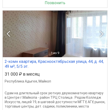
Позвонить
1
из 9
2-комн квартира, Краснооктябрьская улица, 44, д. 44,
49 м², 5/5 эт.
31 000 ₽ в месяц
Республика Адыгея
,
Майкоп
Сдам на длительный срок уютную двухкомнатную квартиру
в Центре г.Майкопа - район ТРЦ Столица . Рядом Колледж
Искусств, лицей 19, в шаговой доступности МГТУ, АГУ, рынок,
торговые центры, дет. садики, поликлиники, места