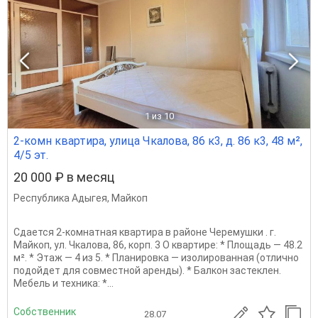
1
из 10
2-комн квартира, улица Чкалова, 86 к3, д. 86 к3, 48 м²,
4/5 эт.
20 000 ₽ в месяц
Республика Адыгея
,
Майкоп
Сдается 2-комнатная квартира в районе Черемушки . г.
Майкоп, ул. Чкалова, 86, корп. 3 О квартире: * Площадь — 48.2
м². * Этаж — 4 из 5. * Планировка — изолированная (отлично
подойдет для совместной аренды). * Балкон застеклен.
Мебель и техника: *...
Собственник
28.07