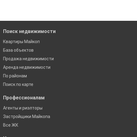
Удобный поиск, есть подписка на новые объявления
Помогаем с подбором выгодных ипотечных программ в
банках в Майкопе
Поиск недвижимости
Квартиры Майкоп
База объектов
Продажа недвижимости
Аренда недвижимости
По районам
Поиск по карте
Профессионалам
Агенты и риэлторы
Застройщики Майкопа
Все ЖК