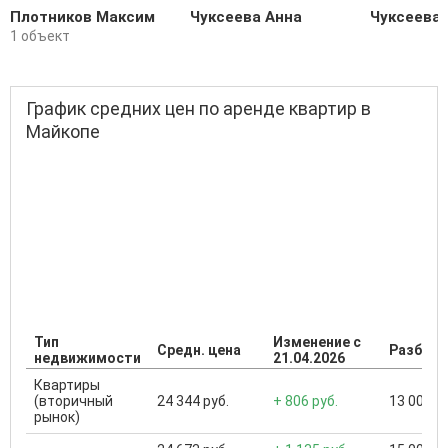
Плотников Максим
Чуксеева Анна
Чуксеева 
1 объект
График средних цен по аренде квартир в
Майкопе
Тип
Изменение с
Средн. цена
Разброс
недвижимости
21.04.2026
Квартиры
(вторичный
24 344 руб.
+ 806 руб.
13 000 ..
рынок)