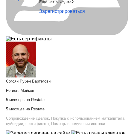
Ещё нет аккаунта?
Зарегистрироваться
Согоян Рубен Бартегович
Регион:
Майкоп
5 месяцев на Restate
5 месяцев на Restate
Сопровождение сделок
,
Покупка с использованием маткапитала,
субсидии, сертификата
,
Помощь в получении ипотеки