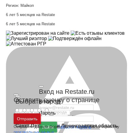
Регион:
Майкоп
6 лет 5 месяцев на Restate
6 лет 5 месяцев на Restate
Вход на Restate.ru
Оставить оценку о странице
Выбрать город
Email
Пароль
Москва
и
Московская область
Отправить
Санкт-Петербург
и
Ленинградская область
Отправляя данную форму, вы соглашаетесь на обработку
Забыли пароль
Войти
персональных данных