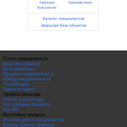
Гаргалык
Чуксеева Анна
Константин
Каталог специалистов
Закрытая база объектов
Поиск недвижимости
Квартиры Майкоп
База объектов
Продажа недвижимости
Аренда недвижимости
По районам
Поиск по карте
Профессионалам
Агенты и риэлторы
Застройщики Майкопа
Все ЖК
Ипотечные кредиты
Ипотека для IT-специалистов
Каталог банков Майкопа