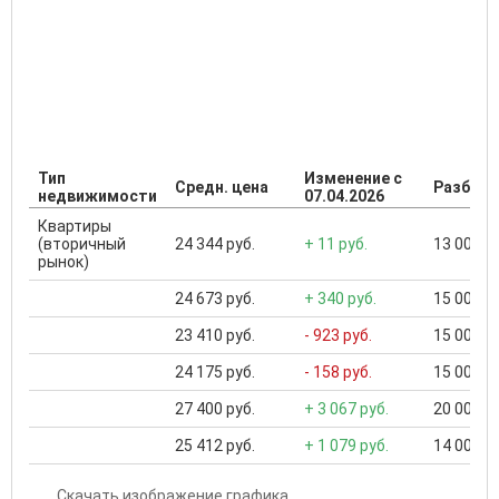
Тип
Изменение с
Средн. цена
Разброс
недвижимости
07.04.2026
Квартиры
(вторичный
24 344 руб.
+ 11 руб.
13 000 ..
рынок)
24 673 руб.
+ 340 руб.
15 000 ..
23 410 руб.
- 923 руб.
15 000 ..
24 175 руб.
- 158 руб.
15 000 ..
27 400 руб.
+ 3 067 руб.
20 000 ..
25 412 руб.
+ 1 079 руб.
14 000 ..
Скачать изображение графика