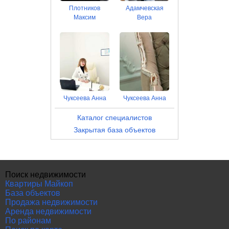
Плотников
Адамчевская
Максим
Вера
Чуксеева Анна
Чуксеева Анна
Каталог специалистов
Закрытая база объектов
Поиск недвижимости
Квартиры Майкоп
База объектов
Продажа недвижимости
Аренда недвижимости
По районам