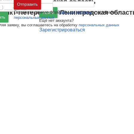
Москва
и
Московская область
Отправить
Санкт-Петербург
и
Ленинградская област
Отправляя данную форму, вы соглашаетесь на обработку
Забыли пароль
Войти
ать
персональных данных
Ещё нет аккаунта?
ляя заявку, вы соглашаетесь на обработку
персональных данных
Зарегистрироваться