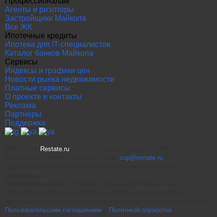
Профессионалам
Агенты и риэлторы
Застройщики Майкопа
Все ЖК
Ипотечные кредиты
Ипотека для IT-специалистов
Каталог банков Майкопа
Сервисы
Индексы и графики цен
Новости рынка недвижимости
Платные сервисы
О проекте и контакты
Реклама
Партнеры
Поддержка
2004—2026
Restate.ru
® ООО "Интернет проекты" ОГРН
1147847086870 ИНН 7811574827, email
sup@restate.ru
При использовании материалов гиперссылка на Restate.ru
обязательна.
Витрина недвижимости Restate - одна из крупнейших баз
недвижимости России и агрегатор новостроек и предложений
застройщиков и агентств. Использование сайта означает согласие с
Пользовательским соглашением
и
Политикой обработки