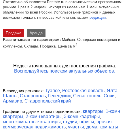
Статистика обновляется Restate.ru в автоматическом программном
режиме 1 раз в 2 недели, исходя из более,чем 1 млн. актуальных
объявлений по всей России. Использование графиков и данных
возможно только с гиперссылкой или согласием
редакции
.
Продажа
Аренда
Рассчитываем по параметрам:
Майкоп. Складские помещения и
2
комплексы. Склады. Продажа. Цена за м
Недостаточно данных для построения графика.
Воспользуйтесь поиском актуальных объектов.
Туапсе
Ростовская область
Ялта
В соседних регионах:
,
,
,
Шахты
Ставрополь
Геленджик
Севастополь
Сочи
,
,
,
,
,
Армавир
Ставропольский край
,
квартиры
1-комн
Графики по другим типам недвижимости:
,
квартиры
2-комн квартиры
3-комн квартиры
,
,
,
многокомнатные квартиры
студии
офисы
прочая
,
,
,
коммерческая недвижимость
участки
дома
комнаты
,
,
,