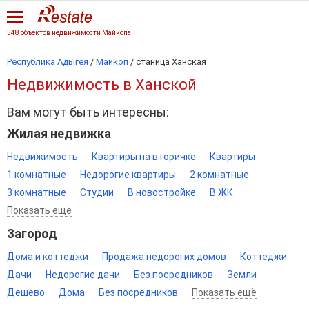
548 объектов недвижимости Майкопа
Республика Адыгея
/
Майкоп
/
станица Ханская
Недвижимость в Ханской
Вам могут быть интересны:
Жилая недвижка
Недвижимость
Квартиры на вторичке
Квартиры
1 комнатные
Недорогие квартиры
2 комнатные
3 комнатные
Студии
В новостройке
В ЖК
Показать ещё
Загород
Дома и коттеджи
Продажа недорогих домов
Коттеджи
Дачи
Недорогие дачи
Без посредников
Земли
Дешево
Дома
Без посредников
Показать ещё