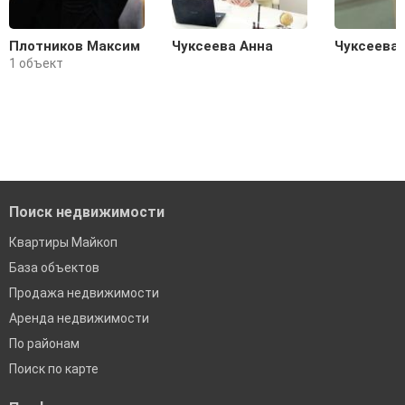
Плотников Максим
Чуксеева Анна
Чуксеева 
1 объект
Поиск недвижимости
Квартиры Майкоп
База объектов
Продажа недвижимости
Аренда недвижимости
По районам
Поиск по карте